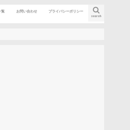
一覧
お問い合わせ
プライバシーポリシー
search
赴任役立ち情報
生活情報
英語
営
の奇妙な冒険
撲