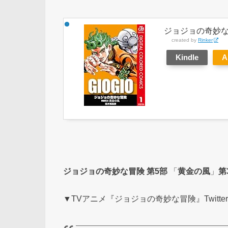
ジョジョの奇妙な冒
created by
Rinker
Kindle
A
ジョジョの奇妙な冒険
第5部
「
黄金の風
」
第
▼TVアニメ『ジョジョの奇妙な冒険』Twitt