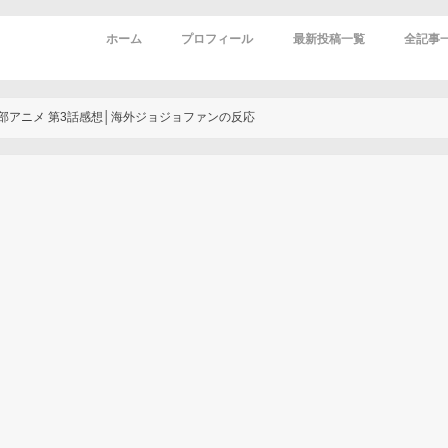
ホーム
プロフィール
最新投稿一覧
全記事
アメリカ
アメリカ
ビジネス
海外留学
旅行
雑記
ブログ運
ジョジョ
火ノ丸相
部アニメ 第3話感想│海外ジョジョファンの反応