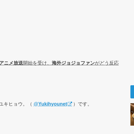
アニメ放送
開始を受け、
海外ジョジョファン
がどう反応
ユキヒョウ。（
@
Yukihyounet
）です。