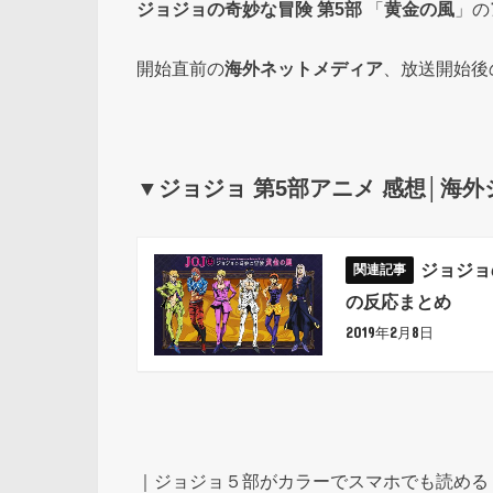
ジョジョの奇妙な冒険
第5部
「
黄金の風
」の
開始直前の
海外ネットメディア
、放送開始後
▼ジョジョ 第5部アニメ 感想│海
ジョジョ
の反応まとめ
2019年2月8日
｜ジョジョ５部がカラーでスマホでも読める