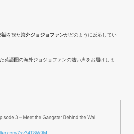
3話
を観た
海外ジョジョファン
がどのように反応してい
寄せられた英語圏の海外ジョジョファンの熱い声をお届けしま
pisode 3 – Meet the Gangster Behind the Wall
witter.com/7xv34T8W9M