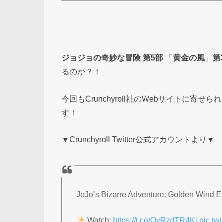
ジョジョの奇妙な冒険
第5部
「
黄金の風
」
第
るのか？！
今回もCrunchyroll社のWebサイトに
す！
▼Crunchyroll Twitter公式アカウントより▼
JoJo’s Bizarre Adventure: Golden Wind E
Watch:
https://t.co/QyRzdTR4Ki
pic.t