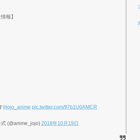
送情報】
す
#jojo_anime
pic.twitter.com/97b1U0AMCR
anime_jojo)
2018年10月19日