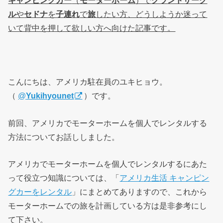
ル
や
セドナ
を
子連れ
で
旅
したい方、どうしようか迷って
いて背中を押して欲しい方へ向けた記事です。
こんにちは、アメリカ駐在員のユキヒョウ。
（
@
Yukihyounet
）です。
前回、アメリカでモーターホームを個人でレンタルする
方法についてお話ししました。
アメリカでモーターホームを個人でレンタルするにあた
って役立つ知識については、「
アメリカ生活 キャンピン
グカーをレンタル
」にまとめてありますので、これから
モーターホームでの旅を計画している方は是非参考にし
て下さい。