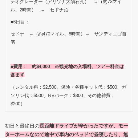
テオクレーター（アリゾナ大隕石孔） →（約73マイ
ル、2時間） → セドナ泊
■6日目：
セドナ →（約470マイル、8時間）→ サンディエゴ自
宅
■費用： 約$4,000 ※観光地の入場料、ツアー料金は
含まず
（レンタル料：$2,500、保険・各種キット代：$500、ガ
ソリン代：$500、RVパーク：$300、その他雑費：
$200）
初日と最終日の
長距離ドライブが辛かったですが、モー
ターホームなので途中で車内のベッドで昼寝したり、無