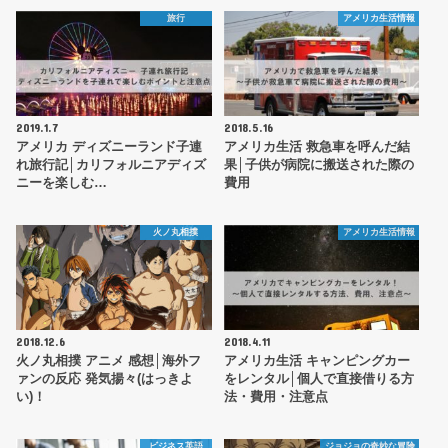
旅行
アメリカ生活情報
2019.1.7
2018.5.16
アメリカ ディズニーランド子連
アメリカ生活 救急車を呼んだ結
れ旅行記│カリフォルニアディズ
果│子供が病院に搬送された際の
ニーを楽しむ…
費用
火ノ丸相撲
アメリカ生活情報
2018.12.6
2018.4.11
火ノ丸相撲 アニメ 感想│海外フ
アメリカ生活 キャンピングカー
ァンの反応 発気揚々(はっきよ
をレンタル│個人で直接借りる方
い)！
法・費用・注意点
ビジネス英語
ジョジョの奇妙な冒険