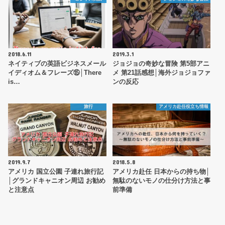
2018.6.11
2019.3.1
ネイティブの英語ビジネスメール
ジョジョの奇妙な冒険 第5部アニ
イディオム＆フレーズ⑮│There
メ 第21話感想│海外ジョジョファ
is…
ンの反応
旅行
アメリカ赴任役立ち情報
2019.9.7
2018.5.8
アメリカ 国立公園 子連れ旅行記
アメリカ赴任 日本からの持ち物│
│グランドキャニオン周辺 お勧め
無駄のないモノの仕分け方法と事
と注意点
前準備