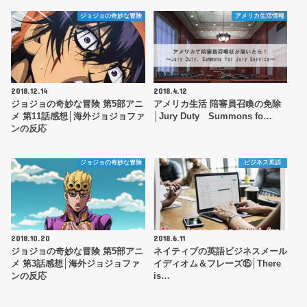
ジョジョの奇妙な冒険
アメリカ生活情報
2018.12.14
2018.4.12
ジョジョの奇妙な冒険 第5部アニ
アメリカ生活 陪審員召喚の免除
メ 第11話感想│海外ジョジョファ
│Jury Duty Summons fo…
ンの反応
ジョジョの奇妙な冒険
ビジネス英語
2018.10.20
2018.6.11
ジョジョの奇妙な冒険 第5部アニ
ネイティブの英語ビジネスメール
メ 第3話感想│海外ジョジョファ
イディオム＆フレーズ⑮│There
ンの反応
is…