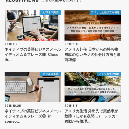
ビジネス英語
アメリカ赴任役立ち情報
2018.6.2
2018.5.8
ネイティブの英語ビジネスメール
アメリカ赴任 日本からの持ち物│
イディオム＆フレーズ⑪│Close
無駄のないモノの仕分け方法と事
th…
前準備
ビジネス英語
アメリカ生活情報
2018.10.25
2018.8.8
ネイティブの英語ビジネスメール
アメリカ生活 外出先で突然車が
イディオム＆フレーズ⑳│in
故障（しかも夜間…）│レッカー
someo…
移動から修理…