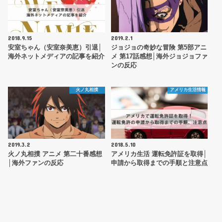
2018.9.15
2019.2.1
安室ちゃん（安室奈美恵）引退│
ジョジョの奇妙な冒険 第5部アニ
海外ネットメディアの記事を紹介
メ 第17話感想│海外ジョジョファ
ンの反応
火ノ丸相撲
アメリカ生活情報
2019.3.2
2018.5.10
火ノ丸相撲 アニメ 第二十番感想
アメリカ生活 運転免許証を取得│
│海外ファンの反応
申請から取得までの手順と注意点