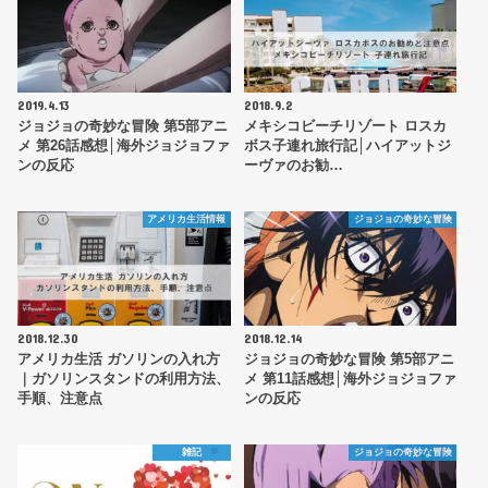
2019.4.13
2018.9.2
ジョジョの奇妙な冒険 第5部アニ
メキシコビーチリゾート ロスカ
メ 第26話感想│海外ジョジョファ
ボス子連れ旅行記│ハイアットジ
ンの反応
ーヴァのお勧…
アメリカ生活情報
ジョジョの奇妙な冒険
2018.12.30
2018.12.14
アメリカ生活 ガソリンの入れ方
ジョジョの奇妙な冒険 第5部アニ
｜ガソリンスタンドの利用方法、
メ 第11話感想│海外ジョジョファ
手順、注意点
ンの反応
雑記
ジョジョの奇妙な冒険