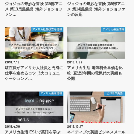
ジョジョの奇妙な冒険 第5部アニ
ジョジョの奇妙な冒険 第5部アニ
メ 第13.5話感想│海外ジョジョフ
メ 第14話感想│海外ジョジョファ
ァン…
ンの反応
アメリカ赴任役立ち情報
アメリカ生活情報
2018.7.12
2018.7.27
駐在員がアメリカ人社員と円滑に
アメリカ生活 電気料金単価を比
仕事を進めるコツ│3大コミュニ
較│直近2年間の電気代の実績も
ケーションノ…
公開
アメリカ生活情報
ビジネス英語
2018.4.30
2018.10.17
アメリカ生活 ESLで英語を学ぶ
ネイティブの英語ビジネスメール