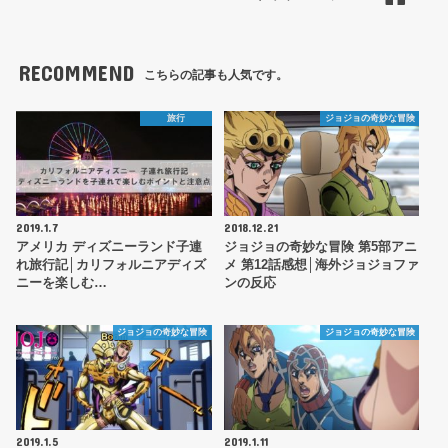
RECOMMEND
こちらの記事も人気です。
旅行
ジョジョの奇妙な冒険
2019.1.7
2018.12.21
アメリカ ディズニーランド子連
ジョジョの奇妙な冒険 第5部アニ
れ旅行記│カリフォルニアディズ
メ 第12話感想│海外ジョジョファ
ニーを楽しむ…
ンの反応
ジョジョの奇妙な冒険
ジョジョの奇妙な冒険
2019.1.5
2019.1.11