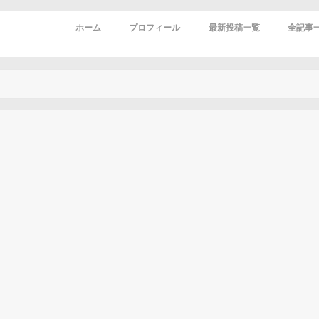
ホーム
プロフィール
最新投稿一覧
全記事
アメリカ
アメリカ
ビジネス
海外留学
旅行
雑記
ブログ運
ジョジョ
火ノ丸相