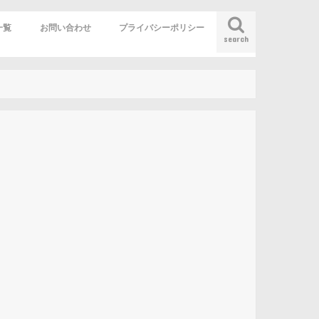
一覧
お問い合わせ
プライバシーポリシー
search
赴任役立ち情報
生活情報
英語
営
の奇妙な冒険
撲