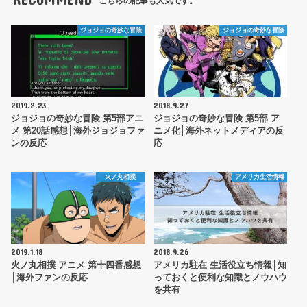
こちらの記事も人気です。
ジョジョの奇妙な冒険
ジョジョの奇妙な冒険
2019.2.23
2018.9.27
ジョジョの奇妙な冒険 第5部アニ
ジョジョの奇妙な冒険 第5部 ア
メ 第20話感想│海外ジョジョファ
ニメ化│海外ネットメディアの反
ンの反応
応
火ノ丸相撲
アメリカ生活情報
2019.1.18
2018.9.26
火ノ丸相撲 アニメ 第十四番感想
アメリカ駐在 生活役立ち情報│知
│海外ファンの反応
っておくと便利な知識とノウハウ
を共有