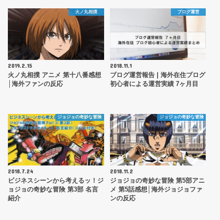
火ノ丸相撲
ブログ運営
2019.2.15
2018.11.1
火ノ丸相撲 アニメ 第十八番感想
ブログ運営報告 | 海外在住ブログ
│海外ファンの反応
初心者による運営実績 7ヶ月目
ジョジョの奇妙な冒険
ジョジョの奇妙な冒険
2018.7.24
2018.11.2
ビジネスシーンから考えるッ！ジ
ジョジョの奇妙な冒険 第5部アニ
ョジョの奇妙な冒険 第3部 名言
メ 第5話感想│海外ジョジョファ
紹介
ンの反応