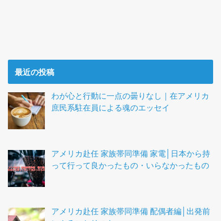
最近の投稿
わが心と行動に一点の曇りなし｜在アメリカ
庶民系駐在員による魂のエッセイ
アメリカ赴任 家族帯同準備 家電│日本から持
って行って良かったもの・いらなかったもの
アメリカ赴任 家族帯同準備 配偶者編│出発前