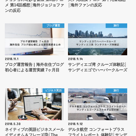
メ 第14話感想│海外ジョジョファ
│海外ファンの反応
ンの反応
ブログ運営
旅行
2018.11.1
2018.9.14
ブログ運営報告 | 海外在住ブログ
サンディエゴ湾 クルーズ体験記│
初心者による運営実績 7ヶ月目
サンディエゴでハーバークルーズ
ビジネス英語
旅行
2018.5.30
2018.9.12
ネイティブの英語ビジネスメール
デルタ航空 コンフォートプラス
イディオム＆フレーズ⑨│The
フライトレポート 体験記│サンデ