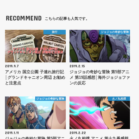
RECOMMEND
こちらの記事も人気です。
旅行
ジョジョの奇妙な冒険
2019.9.7
2019.2.15
アメリカ 国立公園 子連れ旅行記
ジョジョの奇妙な冒険 第5部アニ
│グランドキャニオン周辺 お勧め
メ 第19話感想│海外ジョジョファ
と注意点
ンの反応
ジョジョの奇妙な冒険
火ノ丸相撲
2019.1.11
2019.2.22
ジョジョの奇妙な冒険 第5部アニ
火ノ丸相撲 アニメ 第十九番感想