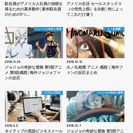
駐在員がアメリカ人社員の信頼を
アメリカ生活 セールスタックス
得るための基本動作│新米駐在員
（小売売上税）を比較│州によっ
のための5つ…
てこれだけ違う
ジョジョの奇妙な冒険
火ノ丸相撲
2018.11.30
2018.12.13
ジョジョの奇妙な冒険 第5部アニ
火ノ丸相撲 アニメ 感想｜海外フ
メ 第9話感想│海外ジョジョファ
ァンの反応まとめ
ンの反応
ビジネス英語
ジョジョの奇妙な冒険
2018.6.2
2018.12.7
ネイティブの英語ビジネスメール
ジョジョの奇妙な冒険 第5部アニ