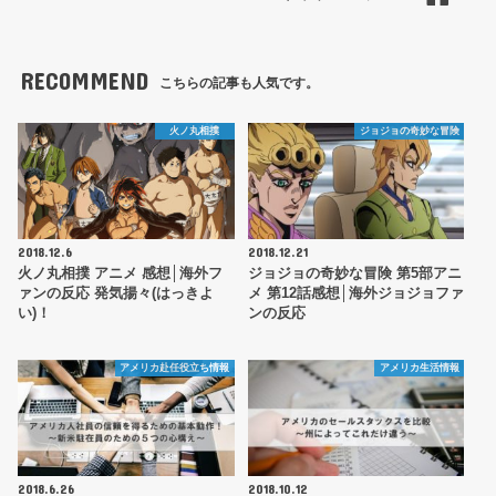
RECOMMEND
こちらの記事も人気です。
火ノ丸相撲
ジョジョの奇妙な冒険
2018.12.6
2018.12.21
火ノ丸相撲 アニメ 感想│海外フ
ジョジョの奇妙な冒険 第5部アニ
ァンの反応 発気揚々(はっきよ
メ 第12話感想│海外ジョジョファ
い)！
ンの反応
アメリカ赴任役立ち情報
アメリカ生活情報
2018.6.26
2018.10.12