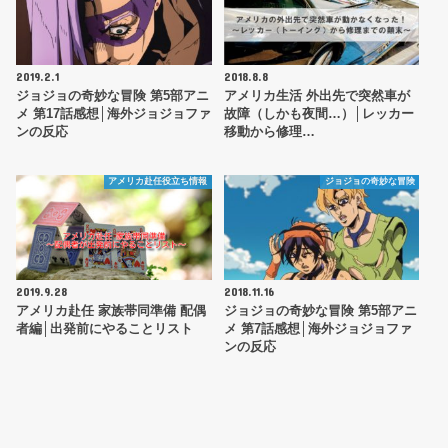
2019.2.1
2018.8.8
ジョジョの奇妙な冒険 第5部アニ
アメリカ生活 外出先で突然車が
メ 第17話感想│海外ジョジョファ
故障（しかも夜間…）│レッカー
ンの反応
移動から修理…
アメリカ赴任役立ち情報
ジョジョの奇妙な冒険
2019.9.28
2018.11.16
アメリカ赴任 家族帯同準備 配偶
ジョジョの奇妙な冒険 第5部アニ
者編│出発前にやることリスト
メ 第7話感想│海外ジョジョファ
ンの反応