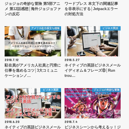
ジョジョの奇妙な冒険 第5部アニ
ワードプレス 本文下の関連記事
メ 第12話感想│海外ジョジョファ
を非表示にする│Jetpackエラー
ンの反応
の対処方法
アメリカ赴任役立ち情報
ビジネス英語
2018.7.12
2018.5.27
駐在員がアメリカ人社員と円滑に
ネイティブの英語ビジネスメール
仕事を進めるコツ│3大コミュニ
イディオム＆フレーズ⑧│Run
ケーションノ…
trou…
ビジネス英語
ジョジョの奇妙な冒険
2018.6.20
2018.7.4
ネイティブの英語ビジネスメール
ビジネスシーンから考えるッ！ジ