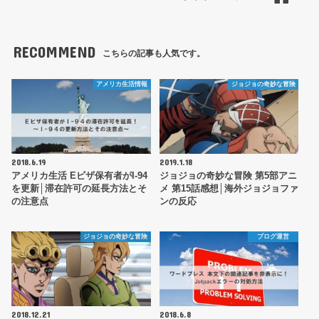
RECOMMEND
こちらの記事も人気です。
アメリカ生活情報
ジョジョの奇妙な冒険
2018.6.19
2019.1.18
アメリカ生活 Eビザ保有者がI-94
ジョジョの奇妙な冒険 第5部アニ
を更新│滞在許可の延長方法とそ
メ 第15話感想│海外ジョジョファ
の注意点
ンの反応
ジョジョの奇妙な冒険
ブログ運営
2018.12.21
2018.6.8