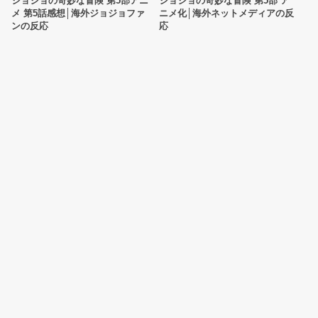
ジョジョの奇妙な冒険 第5部アニ
ジョジョの奇妙な冒険 第5部 ア
メ 第5話感想│海外ジョジョファ
ニメ化│海外ネットメディアの反
ンの反応
応