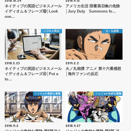
2018.10.24
2018.4.12
ネイティブの英語ビジネスメール
アメリカ生活 陪審員召喚の免除
イディオム＆フレーズ⑲│Look
│Jury Duty Summons fo…
ove…
ビジネス英語
火ノ丸相撲
2018.5.23
2019.2.2
ネイティブの英語ビジネスメール
火ノ丸相撲 アニメ 第十六番感想
イディオム＆フレーズ④│Put a
│海外ファンの反応
to…
ジョジョの奇妙な冒険
ジョジョの奇妙な冒険
2018.11.2
2018.9.27